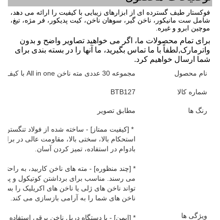
فوکستار طیف گسترده ای از ابزارهای زیبایی با کیفیت را ارائه می دهد،
شامل ست مانیکور، ناخن گیر، سوهان ناخن، کیت پدیکور، فر مژه، تیغ،
موچین ابرو و غیره.
برای تمام محصولات ما، اگر می خواهید
تصاویر واضح و بدون 
واترمارک
,
لطفاً با ما تماس بگیرید، ما آنها را در بسته بندی برای 
شما ارسال خواهیم کرد.
نام محصول
مجموعه 30 عددی مته ناخن All in one با کیف چرمی
شماره کالا
BTB127
رنگ ها
مطابق تصویر
* [کیفیت ممتاز] - ساخته شده از فولاد تنگستن ک
استحکام بالا، سختی بالا، مقاومت عالی در برا
بادوام در استفاده، تمیز کردن آسان.
* [چند منظوره] - مته های ناخن کاربید، به راحت
می رسند. مناسب برای برداشتن کوتیکول و پوست 
تواند ناخن های ژلی یا ناخن های اکریلیک را بساب
ناخن های شما را به آرامی بازسازی می کند.
ویژگی ها
* [ایمن] - با دستگاه دریل ناخن برقی استفاده