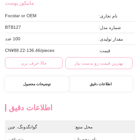
مانیکور پوست
Focstar or OEM
نام تجاری:
BTB127
شماره مدل:
100 عدد
مقدار تولیدی:
CN¥88.22-136.46/pieces
قیمت:
بهترین قیمت رو بدست بیار
حالا حرف بزن
اطلاعات دقیق
توضیحات محصول
اطلاعات دقیق
محل منبع:
گوانگدونگ، چین
نام محصول:
مته ناخن