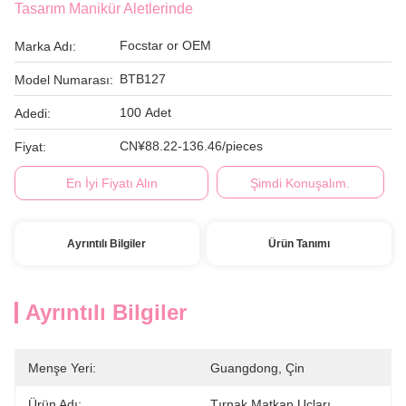
Tasarım Manikür Aletlerinde
Focstar or OEM
Marka Adı:
BTB127
Model Numarası:
100 Adet
Adedi:
CN¥88.22-136.46/pieces
Fiyat:
En İyi Fiyatı Alın
Şimdi Konuşalım.
Ayrıntılı Bilgiler
Ürün Tanımı
Ayrıntılı Bilgiler
Menşe Yeri:
Guangdong, Çin
Ürün Adı:
Tırnak Matkap Uçları