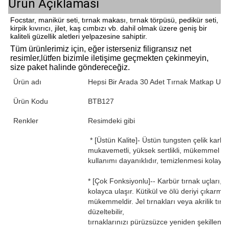
Ürün Açıklaması
Focstar, manikür seti, tırnak makası, tırnak törpüsü, pedikür seti,
kirpik kıvırıcı, jilet, kaş cımbızı vb. dahil olmak üzere geniş bir
kaliteli güzellik aletleri yelpazesine sahiptir.
Tüm ürünlerimiz için, eğer isterseniz
filigransız net 
resimler
,
lütfen bizimle iletişime geçmekten çekinmeyin, 
size paket halinde göndereceğiz.
Ürün adı
Hepsi Bir Arada 30 Adet Tırnak Matkap Ucu De
Ürün Kodu
BTB127
Renkler
Resimdeki gibi
* [Üstün Kalite]- Üstün tungsten çelik karbü
mukavemetli, yüksek sertlikli, mükemmel ısı 
kullanımı dayanıklıdır, temizlenmesi kolaydır
* [Çok Fonksiyonlu]-- Karbür tırnak uçları, 
kolayca ulaşır. Kütikül ve ölü deriyi çıkarma
mükemmeldir. Jel tırnakları veya akrilik tırna
düzeltebilir,
tırnaklarınızı pürüzsüzce yeniden şekillendire