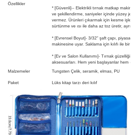
Özellikler
* [Güvenli]-- Elektrikli tırnak matkap makine
ve şekillendirme, saniyeler içinde yüzey jelin
vermez. Ürünleri çıkarmak için kesme işlem
sürtünme ve ısı ile daha az toz üretir, ayrı
* [Evrensel Boyut]- 3/32" şaft çapı, piyasada
makinesine uyar. Saklama için kılıfı ile birlik
* [Ev ve Salon Kullanımı]- Tırnak güzelliği 
aksesuarları. Hem yeni başlayanlar hem de p
Malzemeler
Tungsten Çelik, seramik, elmas, PU
Paket
Lüks kitap tarzı deri kılıf