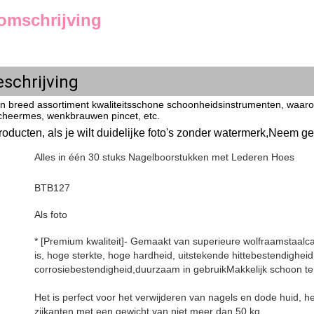
omschrijving
schrijving
n breed assortiment kwaliteitsschone schoonheidsinstrumenten, waarond
scheermes, wenkbrauwen pincet, etc.
oducten, als je wilt
duidelijke foto's zonder watermerk
,
Neem ger
Alles in één 30 stuks Nagelboorstukken met Lederen Hoes
BTB127
Als foto
* [Premium kwaliteit]- Gemaakt van superieure wolfraamstaalcarb
is, hoge sterkte, hoge hardheid, uitstekende hittebestendighei
corrosiebestendigheid,duurzaam in gebruikMakkelijk schoon t
Het is perfect voor het verwijderen van nagels en dode huid, 
zijkanten.met een gewicht van niet meer dan 50 kg,