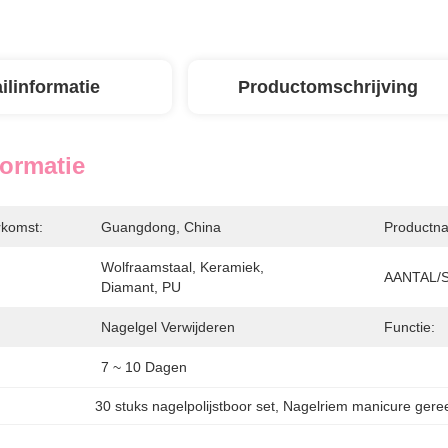
ilinformatie
Productomschrijving
formatie
rkomst:
Guangdong, China
Productn
Wolfraamstaal, Keramiek, 
AANTAL/s
Diamant, PU
Nagelgel Verwijderen
Functie:
7 ~ 10 Dagen
30 stuks nagelpolijstboor set
, 
Nagelriem manicure ger