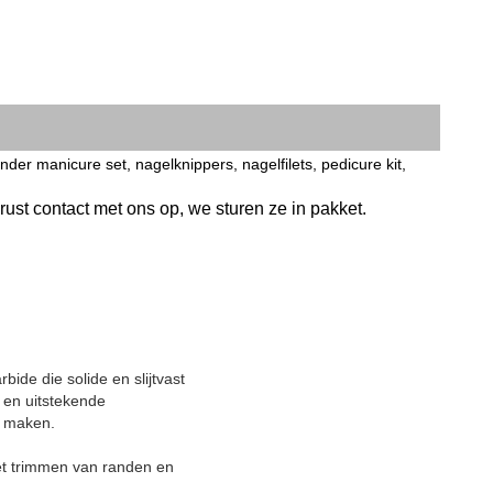
er manicure set, nagelknippers, nagelfilets, pedicure kit,
ust contact met ons op, we sturen ze in pakket.
ide die solide en slijtvast
d en uitstekende
e maken.
het trimmen van randen en