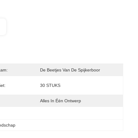
aam:
De Beetjes Van De Spijkerboor
et:
30 STUKS
Alles In Één Ontwerp
eedschap