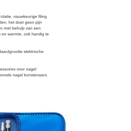
rotatie, nauwkeurige filing
den, het doet geen pijn
ren met behulp van een
ng en warmte, ook handig te
daardgrootte elektrische
essoires voor nagel
sionele nagel kunstenaars.