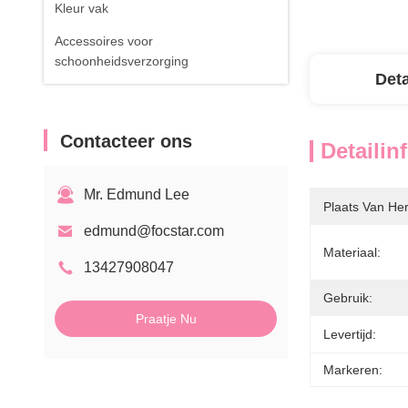
Kleur vak
Accessoires voor
schoonheidsverzorging
Deta
Contacteer ons
Detailin
Mr. Edmund Lee
Plaats Van He
edmund@focstar.com
Materiaal:
13427908047
Gebruik:
Praatje Nu
Levertijd:
Markeren: