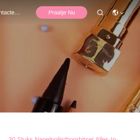
Praatje Nu
Contacteer Ons
30 Stuks Nagelpolijstboorbitset Alles-In-