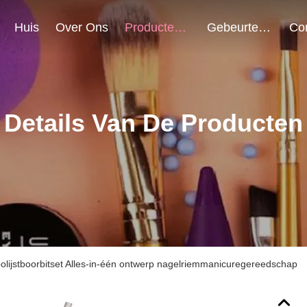
Huis
Over Ons
Producten
Gebeurtenissen
Details Van De Producten
olijstboorbitset Alles-in-één ontwerp nagelriemmanicuregereedschap