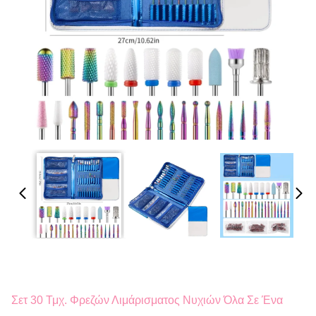
Σετ 30 Τμχ. Φρεζών Λιμάρισματος Νυχιών Όλα Σε Ένα