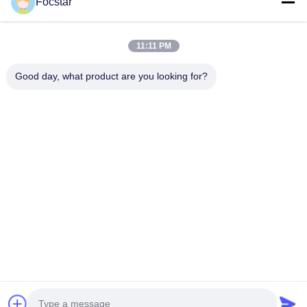
Focstar
Εργαλεία Τέχνης Καρφιών
11:11 PM
Καθορισμένη Εξάρτηση Καρφιών
Good day, what product are you looking for?
Συγγενικά Προϊόντα