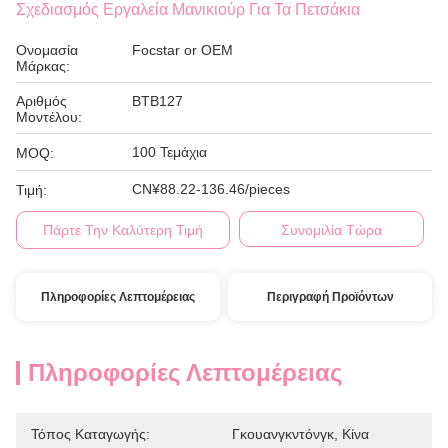
Σχεδιασμός Εργαλεία Μανικιούρ Για Τα Πετσάκια
Ονομασία
Focstar or OEM
Μάρκας:
Αριθμός
BTB127
Μοντέλου:
100 Τεμάχια
MOQ:
CN¥88.22-136.46/pieces
Τιμή:
Πάρτε Την Καλύτερη Τιμή
Συνομιλία Τώρα
Πληροφορίες Λεπτομέρειας
Περιγραφή Προϊόντων
Πληροφορίες Λεπτομέρειας
Τόπος Καταγωγής:
Γκουανγκντόνγκ, Κίνα