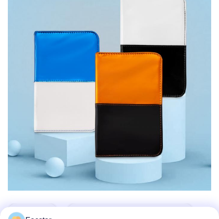
Ετικέττες:
Σύνολο Τρυπανιών Καρφιών