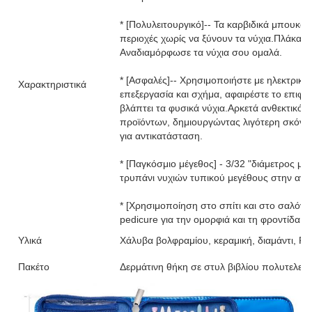
* [Πολυλειτουργικό]-- Τα καρβιδικά μπουκάλ
περιοχές χωρίς να ξύνουν τα νύχια.Πλάκα κ
Αναδιαμόρφωσε τα νύχια σου ομαλά.
* [Ασφαλές]-- Χρησιμοποιήστε με ηλεκτρικό
Χαρακτηριστικά
επεξεργασία και σχήμα, αφαιρέστε το επιφαν
βλάπτει τα φυσικά νύχια.Αρκετά ανθεκτικό γ
προϊόντων, δημιουργώντας λιγότερη σκόνη μ
για αντικατάσταση.
* [Παγκόσμιο μέγεθος] - 3/32 "διάμετρος μίσ
τρυπάνι νυχιών τυπικού μεγέθους στην αγο
* [Χρησιμοποίηση στο σπίτι και στο σαλόνι]-
pedicure για την ομορφιά και τη φροντίδα τ
Υλικά
Χάλυβα βολφραμίου, κεραμική, διαμάντι, PU
Πακέτο
Δερμάτινη θήκη σε στυλ βιβλίου πολυτελεία