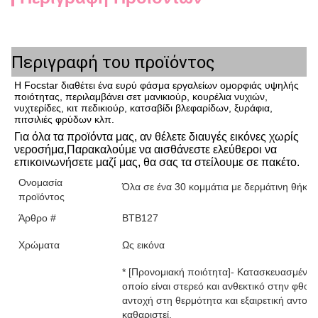
Περιγραφή του προϊόντος
Η Focstar διαθέτει ένα ευρύ φάσμα εργαλείων ομορφιάς υψηλής
ποιότητας, περιλαμβάνει σετ μανικιούρ, κουρέλια νυχιών,
νυχτερίδες, κιτ πεδικιούρ, κατσαβίδι βλεφαρίδων, ξυράφια,
πιτσιλιές φρύδων κλπ.
Για όλα τα προϊόντα μας, αν θέλετε
διαυγές εικόνες χωρίς 
νεροσήμα
,
Παρακαλούμε να αισθάνεστε ελεύθεροι να 
επικοινωνήσετε μαζί μας, θα σας τα στείλουμε σε πακέτο.
Ονομασία
Όλα σε ένα 30 κομμάτια με δερμάτινη θήκη
προϊόντος
Άρθρο #
BTB127
Χρώματα
Ως εικόνα
* [Προνομιακή ποιότητα]- Κατασκευασμένο
οποίο είναι στερεό και ανθεκτικό στην φθο
αντοχή στη θερμότητα και εξαιρετική αντο
καθαριστεί.