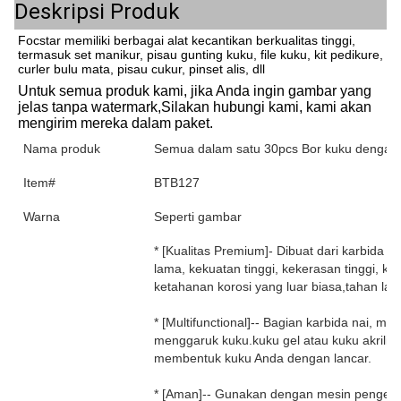
Deskripsi Produk
Focstar memiliki berbagai alat kecantikan berkualitas tinggi,
termasuk set manikur, pisau gunting kuku, file kuku, kit pedikure,
curler bulu mata, pisau cukur, pinset alis, dll
Untuk semua produk kami, jika Anda ingin
gambar yang 
jelas tanpa watermark
,
Silakan hubungi kami, kami akan 
mengirim mereka dalam paket.
Nama produk
Semua dalam satu 30pcs Bor kuku dengan k
Item#
BTB127
Warna
Seperti gambar
* [Kualitas Premium]- Dibuat dari karbida 
lama, kekuatan tinggi, kekerasan tinggi, k
ketahanan korosi yang luar biasa,tahan l
* [Multifunctional]-- Bagian karbida nai, m
menggaruk kuku.kuku gel atau kuku akrilik 
membentuk kuku Anda dengan lancar.
* [Aman]-- Gunakan dengan mesin pengebor k