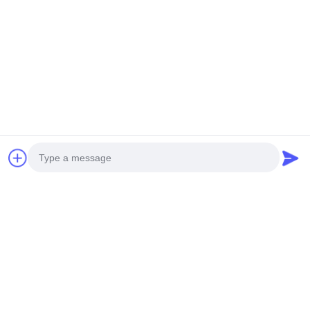
Photo
Video Call
Audio Call