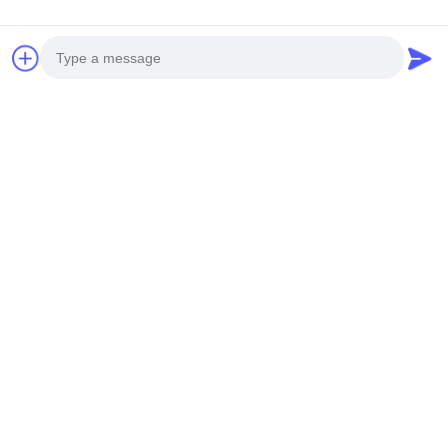
Photo
Video Call
Audio Call