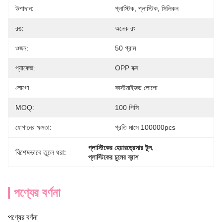
উপাদান:
প্লাস্টিক, প্লাস্টিক, সিলিকন
রঙ:
অনেক রং
ওজন:
50 গ্রাম
প্যাকেজ:
OPP বক্স
লোগো:
কাস্টমাইজড লোগো
MOQ:
100 পিসি
যোগানের ক্ষমতা:
প্রতি মাসে 100000pcs
, 
প্লাস্টিকের হেয়ারড্রেসার টুল
বিশেষভাবে তুলে ধরা:
প্লাস্টিকের চুলের ব্রাশ
পণ্যের বর্ণনা
পণ্যের বর্ণনা