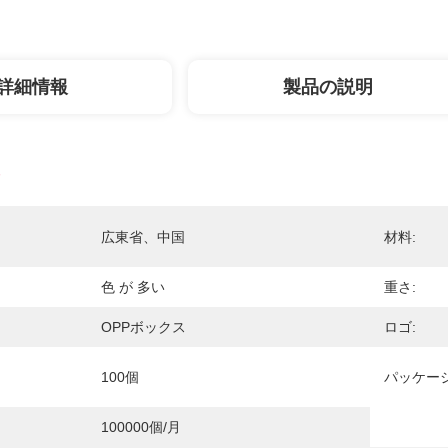
詳細情報
製品の説明
広東省、中国
材料:
色 が 多い
重さ:
OPPボックス
ロゴ:
100個
パッケー
100000個/月