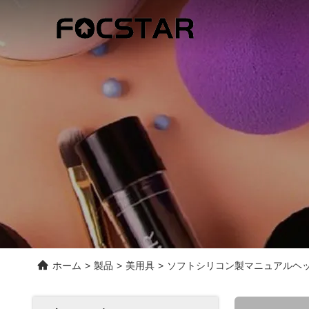
ホーム
>
製品
>
美用具
>
ソフトシリコン製マニュアルヘ