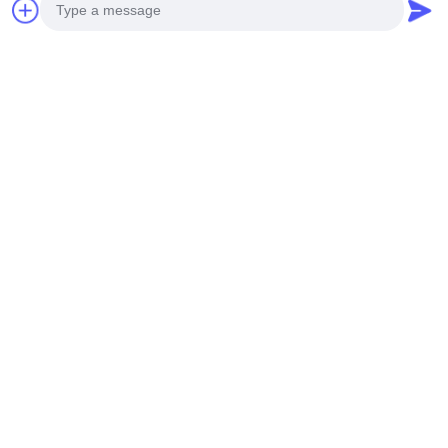
Photo
Video Call
Audio Call