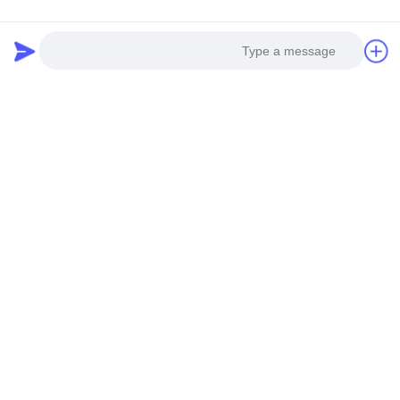
Photo
Video Call
Audio Call