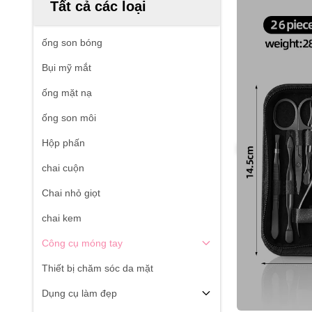
Tất cả các loại
ống son bóng
Bụi mỹ mắt
ống mặt nạ
ống son môi
Hộp phấn
chai cuộn
Chai nhỏ giọt
chai kem
Công cụ móng tay
Thiết bị chăm sóc da mặt
Dụng cụ làm đẹp