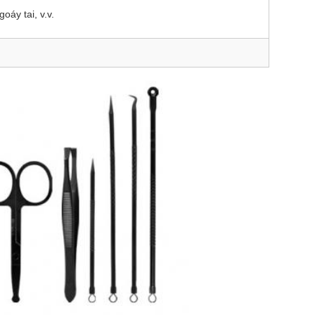
áy tai, v.v.