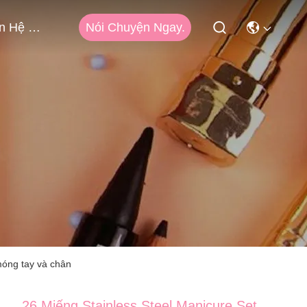
Nói Chuyện Ngay.
Liên Hệ Với Chúng Tôi
móng tay và chân
26 Miếng Stainless Steel Manicure Set