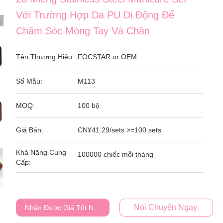
Với Trường Hợp Da PU Di Động Để
Chăm Sóc Móng Tay Và Chân
Tên Thương Hiệu:
FOCSTAR or OEM
Số Mẫu:
M113
MOQ:
100 bộ
Giá Bán:
CN¥41.29/sets >=100 sets
Khả Năng Cung
100000 chiếc mỗi tháng
Cấp:
Nói Chuyện Ngay.
Nhận Được Giá Tốt Nhất