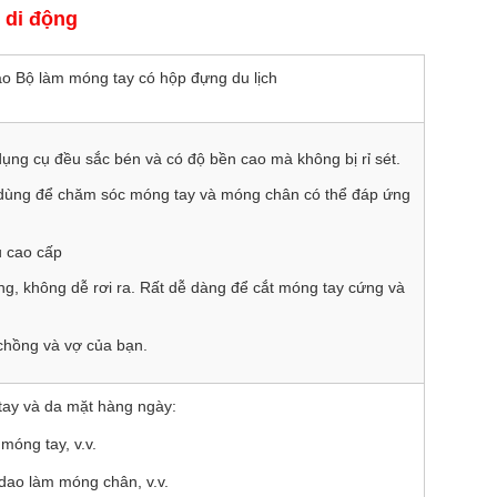
 di động
ao Bộ làm móng tay có hộp đựng du lịch
ụng cụ đều sắc bén và có độ bền cao mà không bị rỉ sét.
 dùng để chăm sóc móng tay và móng chân có thể đáp ứng
u cao cấp
dụng, không dễ rơi ra. Rất dễ dàng để cắt móng tay cứng và
 chồng và vợ của bạn.
tay và da mặt hàng ngày:
óng tay, v.v.
dao làm móng chân, v.v.