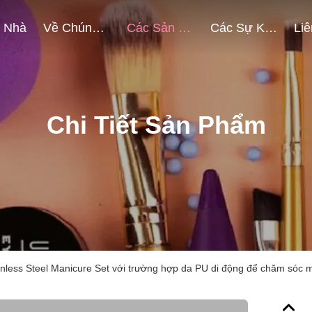
Nhà
Về Chúng Tôi
Các Sản Phẩm
Các Sự Kiện
Chi Tiết Sản Phẩm
inless Steel Manicure Set với trường hợp da PU di động để chăm sóc 