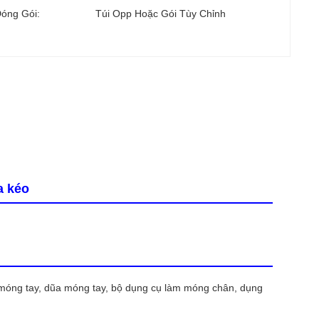
Đóng Gói:
Túi Opp Hoặc Gói Tùy Chỉnh
a kéo
 móng tay, dũa móng tay, bộ dụng cụ làm móng chân, dụng