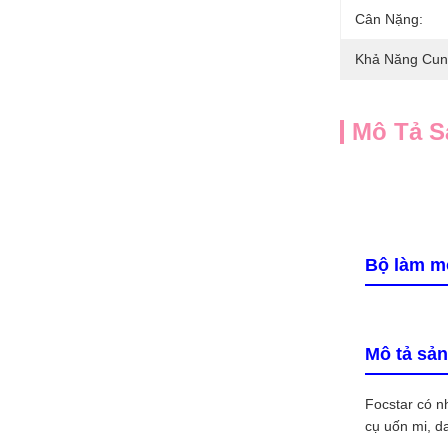
Cân Nặng:
Khả Năng Cun
Mô Tả 
Bộ làm m
Mô tả sả
Focstar có n
cụ uốn mi, da