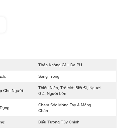
Thép Không Gỉ + Da PU
ch:
Sang Trọng
Thiếu Niên, Trẻ Mới Biết Đi, Người 
p Cho Người:
Già, Người Lớn
Chăm Sóc Móng Tay & Móng 
Dụng:
Chân
ng:
Biểu Tượng Tùy Chỉnh