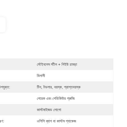
স্টেইনলেস স্টীল + পিইউ চামড়া
বিলাসী
উপযুক্ত:
টিন, টডলার, বয়স্ক, প্রাপ্তবয়স্ক
পেরেক এবং পেডিকিউর গ্রুমিং
কাস্টমাইজড লোগো
রণ:
ওপিপি ব্যাগ বা কাস্টম প্যাকেজ