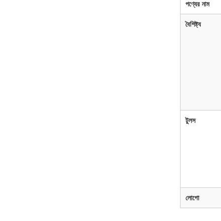
পণ্যের নাম
বৈশিষ্ট্য
টুলস
লোগো