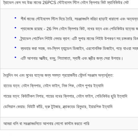
ট্রাভেল কেস সহ উচ্চ মানের 26PCS স্টেইনলেস স্টিল নেইল ক্লিপার কিট ম্যানিকিউর সেট
শীর্ষ মানের স্টেইনলেস স্টিল দিয়ে তৈরি, সরঞ্জামগুলি মরিচা ছাড়াই ধারালো এবং অত্য
প্যাকেজে রয়েছে - 26 পিস নেইল ক্লিপার কিট, নখের যত্ন এবং পেডিকিউর যত্নের 
ট্র্যাভেল পোর্টেবল পিইউ লেদার ব্যাগ: এটি সুপার মানের পিইউ উপকরণ সহ চমৎকার ডি
ব্যবহার করা সহজ, নন-স্লিপ হ্যান্ডেল ডিজাইন, এরগোনমিক ডিজাইন, পড়ে যাওয়া স
এটি আপনার আত্মীয়, বন্ধু, পিতামাতা, স্বামী এবং স্ত্রীর জন্য সেরা উপহার।
দৈনন্দিন নখ এবং মুখের যত্নের জন্য সমস্ত প্রয়োজনীয় সৌন্দর্য সরঞ্জাম অন্তর্ভুক্ত:
হাতের যত্ন: নেইল ক্লিপার, নেইল ফাইল, নিক পিক, নেইল পুশার ইত্যাদি
পায়ের যত্ন: কিউটিকল নিপার, পায়ের নখের ক্লিপার, নেইল ফাইল, পেডিকিউর ছুরি ইত্যাদি
ডেসিয়াল কেয়ার: বিউটি কাঁচি, ভ্রু টুইজার, ব্ল্যাকহেড রিমুভার, ইয়ারপিক ইত্যাদি
আমরা থলি বা সরঞ্জামগুলিতে আপনার লোগো কাস্টম করতে পারি