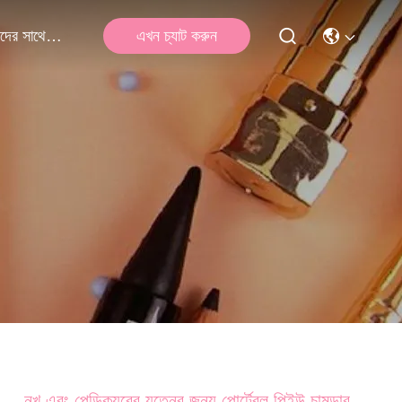
এখন চ্যাট করুন
আমাদের সাথে যোগাযোগ
নখ এবং পেডিক্যুরের যত্নের জন্য পোর্টেবল পিইউ চামড়ার