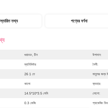
িস্তারিত তথ্য
পণ্যের বর্ণনা
থ্য
গুয়াংডং, চীন
উপাদান:
ম্যানিকিউর
শৈলী:
26 1 তে
মানুষের জন্য 
কালো
ব্যবহার:
14.5*10*3.5 সেমি
লোগো:
0.3 কেজি
প্যাকেজিং বিব