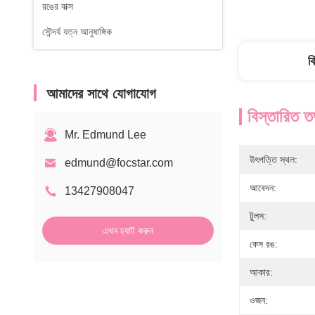
রঙের বাক্স
সৌন্দর্য যত্ন আনুষাঙ্গিক
ব
আমাদের সাথে যোগাযোগ
বিস্তারিত ত
Mr. Edmund Lee
উৎপত্তি স্থল:
edmund@focstar.com
আবেদন:
13427908047
টুলস:
এখন চ্যাট করুন
কেস রঙ:
আকার:
ওজন: