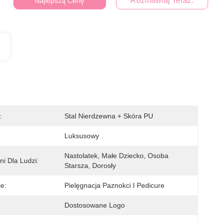
Rozmawiaj Teraz.
Najlepszą Cenę
:
Stal Nierdzewna + Skóra PU
Luksusowy
Nastolatek, Małe Dziecko, Osoba 
i Dla Ludzi:
Starsza, Dorosły
e:
Pielęgnacja Paznokci I Pedicure
Dostosowane Logo