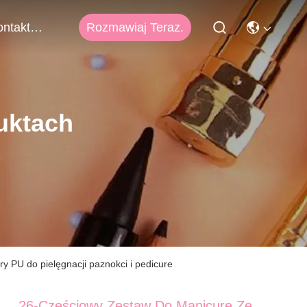
Rozmawiaj Teraz.
Skontaktuj Się Z Nami
uktach
y PU do pielęgnacji paznokci i pedicure
26-Częściowy Zestaw Do Manicure Ze