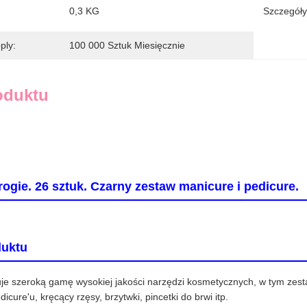
0,3 KG
Szczegóły
ply:
100 000 Sztuk Miesięcznie
oduktu
drogie. 26 sztuk. Czarny zestaw manicure i pedicure.
duktu
uje szeroką gamę wysokiej jakości narzędzi kosmetycznych, w tym zesta
icure'u, kręcący rzęsy, brzytwki, pincetki do brwi itp.