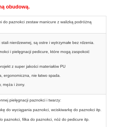
śną obudową.
mi do paznokci zestaw manicure z walizką podróżną
stali nierdzewnej, są ostre i wytrzymałe bez rdzenia.
nokci i pielęgnacji pedicure, które mogą zaspokoić
rojekt z super jakości materiałów PU
a, ergonomiczna, nie łatwo spada.
w, męża i żony.
ej pielęgnacji paznokci i twarzy:
tukę do wyciągania paznokci, wciskiwarkę do paznokci itp.
 paznokci, filka do paznokci, nóż do pedicure itp.