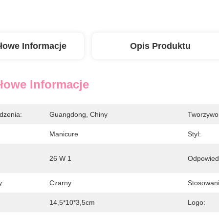
łowe Informacje
Opis Produktu
łowe Informacje
dzenia:
Guangdong, Chiny
Tworzywo
Manicure
Styl:
26 W 1
Odpowiedn
y:
Czarny
Stosowani
14,5*10*3,5cm
Logo: