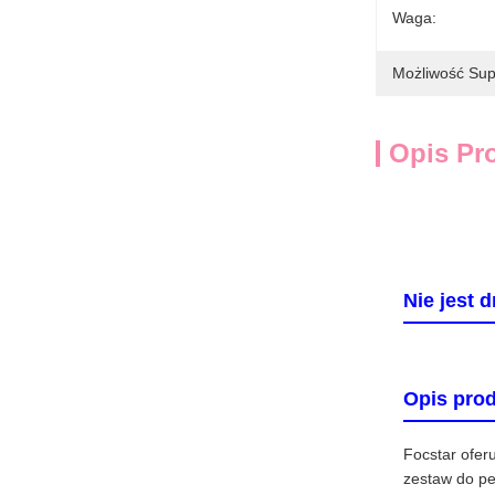
Waga:
Możliwość Sup
Opis Pr
Nie jest 
Opis pro
Focstar ofer
zestaw do ped