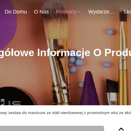
Do Domu
O Nas
Produkty
Wydarzenia
gółowe Informacje O Prod
owy zestaw do manicure ze stali nierdzewnej z przenośnym etui ze skór