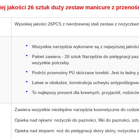
ej jakości 26 sztuk duży zestaw manicure z przeno
Wysokiej jakości 26PCS z nierdzewnej stali zestaw z nożyczka
Wszystkie narzędzia wykonane są z najwyższej jakości 
Pakiet zawiera - 26 sztuk Narzędzia do pielęgnacji paz
wszystkie potrzeby.
Podróż przenośny PU skórzane torebki: Jest to ładny p
Łatwe w obsłudze, konstrukcja uchwytu antypoślizgow
To najlepszy prezent dla krewnych, przyjaciół, rodzicó
Zawiera wszystkie niezbędne narzędzia kosmetyczne do codzienn
Opieka nad rękami: nożyczki do paznokci, filki do paznokci, sz
Opieka nad stopami: noż do pielęgnacji skóry skóry, nożyczka do