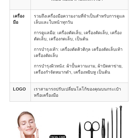
เครื่อง
รวมถึงเครื่องมือความงามที่จําเป็นสําหรับการดูแล
มือ
เล็บและใบหน้าทุกวัน
การดูแลมือ: เครื่องตัดเล็บ, เครื่องตัดเล็บ, เครื่อง
ตัดเล็บ, เครื่องกดเล็บ, เป็นต้น
การบํารุงเท้า: เครื่องตัดคิวติกุล เครื่องตัดเล็บเท้า
เครื่องตัดเล็บ
การบํารุงผิวหนัง: ผ้าปั้นความงาม, ผ้าปัดตาข่าย,
เครื่องกําจัดหมากดํา, เครื่องหยิบหู เป็นต้น
LOGO
เราสามารถปรับเปลี่ยนโลโก้ของคุณบนกระเป๋า
หรือเครื่องมือ