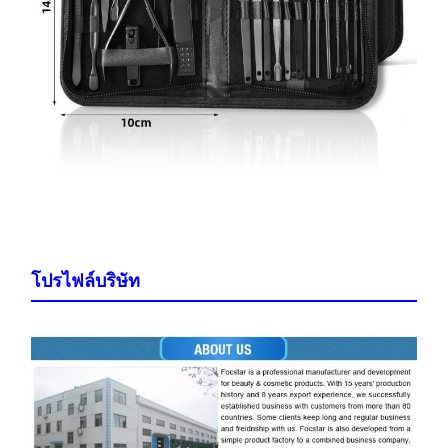
โปรไฟล์บริษัท