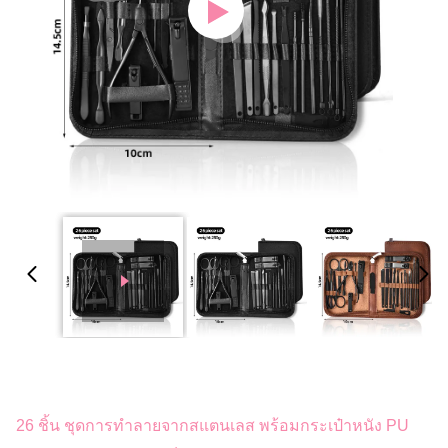
26 ชิ้น ชุดการทําลายจากสแตนเลส พร้อมกระเป๋าหนัง PU