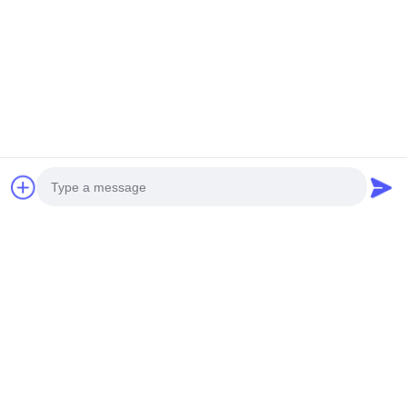
Photo
Video Call
Audio Call