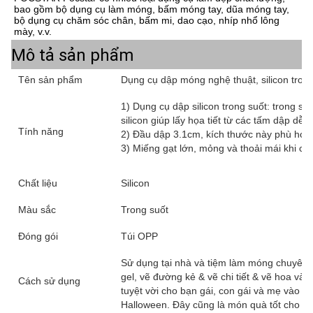
bao gồm bộ dụng cụ làm móng, bấm móng tay, dũa móng tay, 
bộ dụng cụ chăm sóc chân, bấm mi, dao cạo, nhíp nhổ lông 
mày, v.v.
Mô tả sản phẩm
Tên sản phẩm
Dụng cụ dập móng nghệ thuật, silicon trong
1) Dụng cụ dập silicon trong suốt: trong suố
silicon giúp lấy họa tiết từ các tấm dập dễ 
Tính năng
2) Đầu dập 3.1cm, kích thước này phù hợp 
3) Miếng gạt lớn, mỏng và thoải mái khi cầ
Chất liệu
Silicon
Màu sắc
Trong suốt
Đóng gói
Túi OPP
Sử dụng tại nhà và tiệm làm móng chuyên 
gel, vẽ đường kẻ & vẽ chi tiết & vẽ hoa và 
Cách sử dụng
tuyệt vời cho bạn gái, con gái và mẹ vào dị
Halloween. Đây cũng là món quà tốt cho n