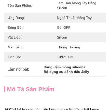
Tem Dán Móng Tay Bằng 
Tên Sản Phẩm:
Silicon
Ứng Dụng:
Nghệ Thuật Móng Tay
Đóng Gói:
Gói OPP
Vật Liệu:
Silicon
Màu Sắc:
Thông Thoáng
Kích Cỡ:
10*6*5 Cm
, 
Bảng đệm móng silicone
Làm nổi bật:
Bộ dụng cụ đánh dấu Jelly
Mô Tả Sản Phẩm
FOCSTAR 
Focstar có nhiều loại dụng cụ làm đẹp chất lượng, 