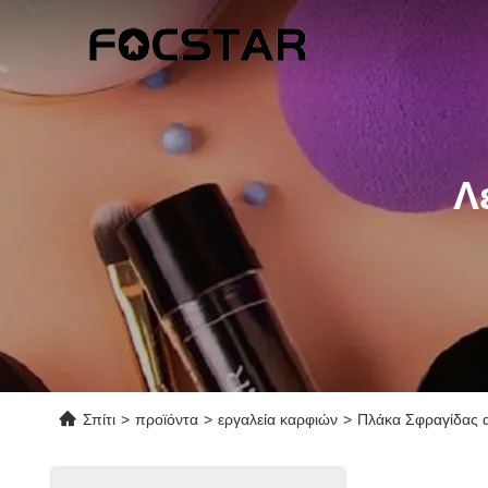
Λ
Σπίτι
>
προϊόντα
>
εργαλεία καρφιών
>
Πλάκα Σφραγίδας απ