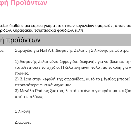
φή Προϊόντων
star διαθέτει μια ευρεία γκάμα ποιοτικών εργαλείων ομορφιάς, όπως σετ
ρίδων, ξυραφάκια, τσιμπιδάκια φρυδιών, κ.λπ.
ή προϊόντων
ος
Σφραγίδα για Nail Art, Διαφανής Ζελατίνη Σιλικόνης με Ξύστρα
1) Διαφανής Ζελατινένια Σφραγίδα: διαφανής για να βλέπετε τη
τοποθετήσετε το σχέδιο. Η ζελατίνη είναι πολύ πιο εύκολη για 
πλάκες.
2) 3.1cm στην κεφαλή της σφραγίδας, αυτό το μέγεθος μπορεί ν
περισσότερα φυσικά νύχια μας.
3) Μεγάλο Pad ως ξύστρα, λεπτό και άνετο για κράτημα και ξύσ
από τις πλάκες.
Σιλικόνη
Διαφανές