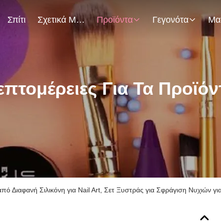
Σπίτι
Σχετικά Με Εμάς
Προϊόντα
Γεγονότα
επτομέρειες Για Τα Προϊόν
ό Διαφανή Σιλικόνη για Nail Art, Σετ Ξυστράς για Σφράγιση Νυχιών για 