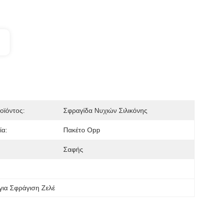
οϊόντος:
Σφραγίδα Νυχιών Σιλικόνης
ία:
Πακέτο Opp
Σαφής
για Σφράγιση Ζελέ