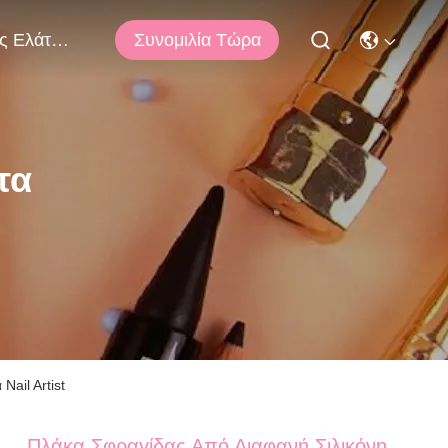
Συνομιλία Τώρα
Μας Ελάτε Σε Επαφή Με
τα
Nail Artist
Πλάκα Σφραγίδας Από Διαφανή Σιλικόνη