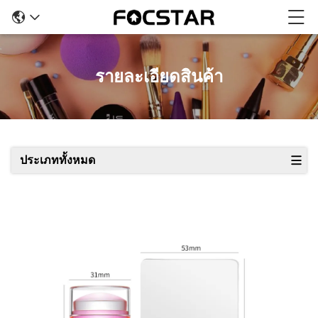
รายละเอียดสินค้า
ประเภททั้งหมด