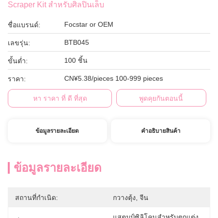
Scraper Kit สําหรับศิลปินเล็บ
Focstar or OEM
ชื่อแบรนด์:
BTB045
เลขรุ่น:
100 ชิ้น
ขั้นต่ำ:
CN¥5.38/pieces 100-999 pieces
ราคา:
หา ราคา ที่ ดี ที่สุด
พูดคุยกันตอนนี้
ข้อมูลรายละเอียด
คําอธิบายสินค้า
ข้อมูลรายละเอียด
สถานที่กำเนิด:
กวางตุ้ง, จีน
แสตมป์ซิลิโคนสำหรับตกแต่ง