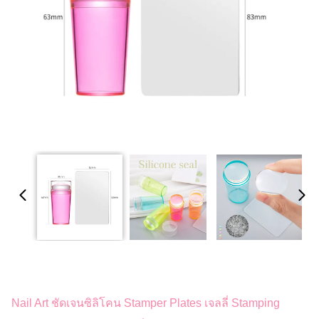
Nail Art ชัดเจนซิลิโคน Stamper Plates เจลลี่ Stamping