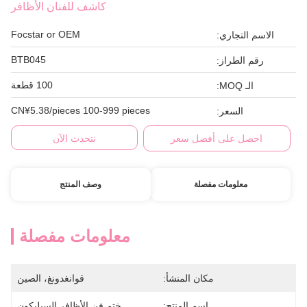
كاشف للفنان الأظافر
Focstar or OEM
الاسم التجاري:
BTB045
رقم الطراز:
100 قطعة
الـ MOQ:
CN¥5.38/pieces 100-999 pieces
السعر:
احصل على أفضل سعر
نتحدث الآن
معلومات مفصلة
وصف المنتج
معلومات مفصلة
مكان المنشأ:
قوانغدونغ، الصين
اسم المنتج:
ختم فن الأظافر السيليكون