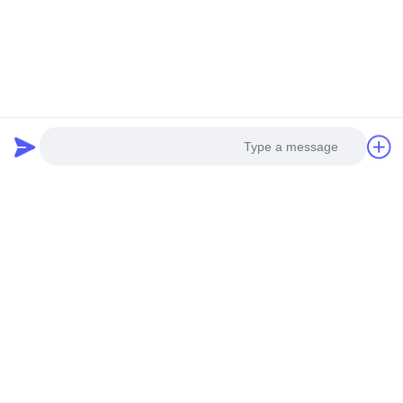
مجموعة مثقاب الأظافر,أدوات فن الأظافر,طقم أظافر
صفيحة سليكونية لضغط الأظافر,حزمة كاشف طابع الهلام
Nail Set Kit
منتجات ذات صلة
Photo
Video Call
Audio Call