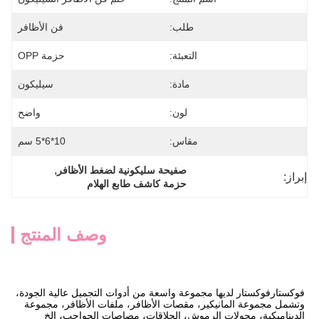
طلب:
فن الأظافر
التعبئة:
حزمة OPP
مادة:
سيليكون
لون:
واضح
مقاس:
10*6*5 سم
, 
صفيحة سليكونية لضغط الأظافر
إبراز:
حزمة كاشف طابع الهلام
وصف المنتج
فوكستار
فوكستار لديها مجموعة واسعة من أدوات التجميل عالية الجودة، 
وتشمل مجموعة المانيكير، مقصات الأظافر، ملفات الأظافر، مجموعة 
الديناميكية، محولات الرموش، الحلاقات، مصاصات الحواجب، الخ