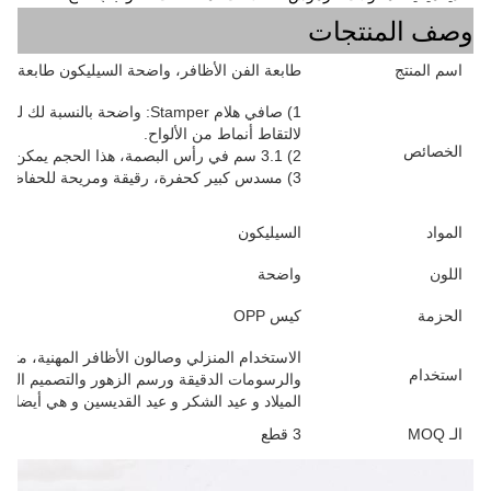
وصف المنتجات
اسم المنتج
طابعة الفن الأظافر، واضحة السيليكون طابعة ه
1) صافي هلام Stamper: واضحة ب
لالتقاط أنماط من الألواح.
الخصائص
2) 3.1 سم في رأس البصمة، هذا الحجم يمكن أن تناسب معظم أظافرنا الطبيعية.
3) مسدس كبير كحفرة، رقيقة ومريحة للحفاظ على وحفر البولش الزائد من الألواح.
المواد
السيليكون
اللون
واضحة
الحزمة
كيس OPP
الاستخدام المنزلي وصالون الأظافر المهنية، مثا
استخدام
والرسومات الدقيقة ورسم الزهور والتصميم النمط
الميلاد و عيد الشكر و عيد القديسين و هي أيضا هد
الـ MOQ
3 قطع