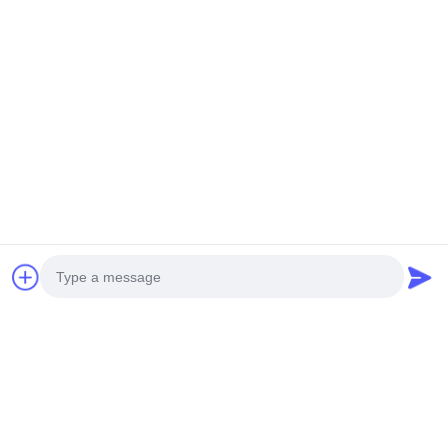
Étiquettes:
Ensemble De Perceuse De Clou
Outils D'art De Clou
Kit D'ensemble De Clou
Produits Connexes
Photo
Video Call