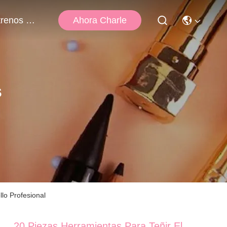
Ahora Charle
Éntrenos En Contacto Con
s
lo Profesional
20 Piezas Herramientas Para Teñir El