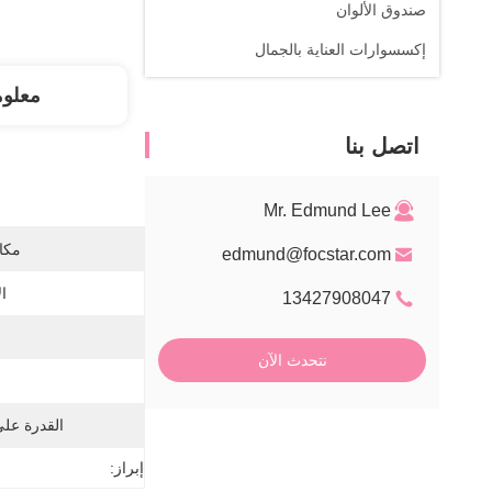
صندوق الألوان
إكسسوارات العناية بالجمال
معلو
اتصل بنا
Mr. Edmund Lee
مكان
edmund@focstar.com
ا
13427908047
نتحدث الآن
القدرة عل
إبراز: