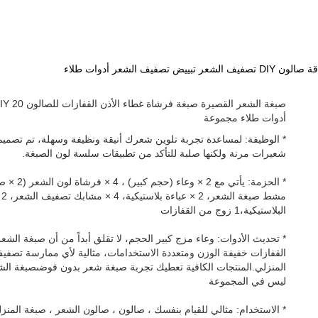
أدوات طلاء مجموعة
* الوظيفة: لمساعدة تجربة تلوين شعرك أنيقة ونظيفة وسهلة، تم تصميم
شعيرات مرنة ولكنها صلبة للتأكد من تطبيقات سلسة لون الصبغة.
مش
البلاستيكية،1 زوج من القفازات
* تحديث الأدوات: وعاء مزج كبير الحجم، لا تقلق أبداً من أن صبغة الش
القفازات خفيفة الوزن ومتعددة الاستخدامات، مثالية لأي ممارسة تصفيف
المنزلي.المنتجات الكافية تعطيك تجربة صبغة شعر بدون فوضىصبغة الش
ليس في المجموعة
* الاستخدام: مثالي للقيام بنفسك ، صالون ، صالون الشعر ، صبغة المنزل 