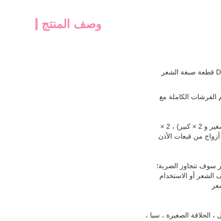
وصف المنتج
صبغة الشعر القصيرة صبغة فرشاة غطاء الأذن القفازات للصالون DIY 20 قطعة صبغة الشعر
 الفرشات الكاملة مع
* الحزمة: يأتي مع 2 × وعاء (حجم كبير) ، 4 × فرشاة لون الشعر (2 × صغير و 2 × كبير) ، 2 ×
ط صبغة الشعر، 2 × عباءة بلاستيكية، 4 × مشابك تصفيف الشعر، 2 أزواج من قبعات الأذن
عر سوف تتجاوز الضربة؛
 الشعر أو الاستخدام
عر
، الحلاقة الصغيرة ، سبا ،