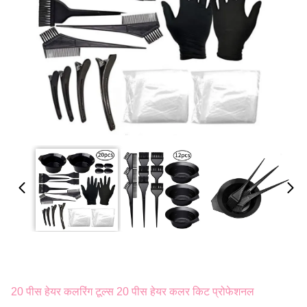
20 पीस हेयर कलरिंग टूल्स 20 पीस हेयर कलर किट प्रोफेशनल