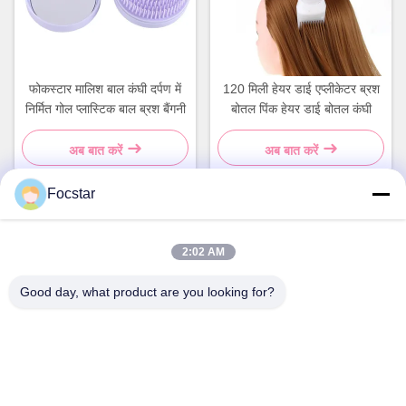
फोकस्टार मालिश बाल कंघी दर्पण में
120 मिली हेयर डाई एप्लीकेटर ब्रश
निर्मित गोल प्लास्टिक बाल ब्रश बैंगनी
बोतल पिंक हेयर डाई बोतल कंघी
अब बात करें
अब बात करें
Focstar
त्वरित संपर्क
2:02 AM
Good day, what product are you looking for?
पता
दूसरी मंजिल, वानझोंग कमर्शियल प्लाजा, लोंगहुआ जिला, शेन्ज़ेन, गुआंग्डोंग प्रांत,
चीन 518131
टेलीफोन
13427908047