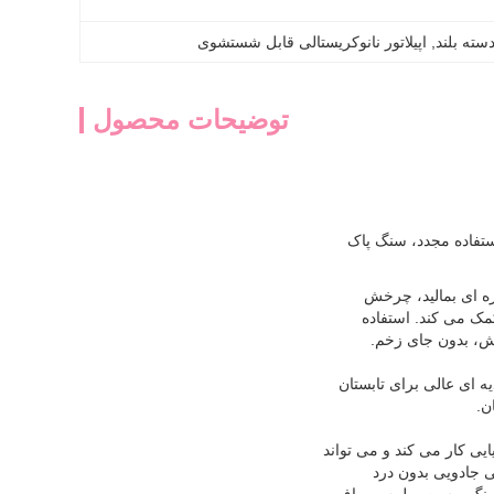
دسته بلند
, 
اپیلاتور نانوکریستالی قابل شستشوی
توضیحات محصول
استفاده مجدد، سنگ پاک
ه ای بمالید، چرخش
مک می کند. استفاده
ش، بدون جای زخم.
ه ای عالی برای تابستان
ن.
نده موی ما 100% بدون مواد شیمیایی کار می کند و می تواند
 جادویی بدون درد