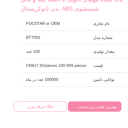
شستشوی ABS بدن نانوکریستال
نام تجاری:
FOCSTAR or OEM
شماره مدل:
BT7093
مقدار تولیدی:
100 عدد
قیمت:
CN¥17.92/pieces 100-999 pieces
توانایی تامین:
100000 عدد در ماه
حالا حرف بزن
بهترین قیمت رو بدست بیار