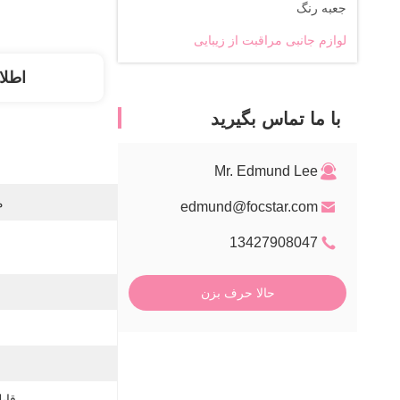
جعبه رنگ
لوازم جانبی مراقبت از زیبایی
اطلا
با ما تماس بگیرید
Mr. Edmund Lee
م
edmund@focstar.com
13427908047
حالا حرف بزن
قابل