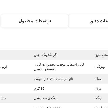
عات دقیق
توضیحات محصول
حل منبع:
گوانگدونگ، چین
قابل استفاده مجدد، محصولات قابل 
ویژگی:
آرم 
شستشو، دستی
مواد:
نانو شیشه، ABS+نانو شیشه
وزن:
95 گرم
لوگو:
لوگوی سفارشی
جزئی
یت ارائه:
100000 عدد در ماه