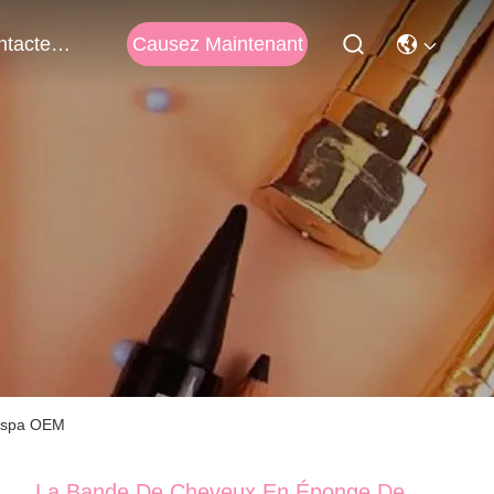
Causez Maintenant
Contactez-Nous
e spa OEM
La Bande De Cheveux En Éponge De