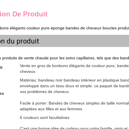
ion De Produit
nbons élégants couleur pure éponge bandes de cheveux boucles produi
on du produit
 produits de vente chaude pour les soins capillaires, tels que des ban
Vente en gros de bonbons élégants de couleur pure, bande
it
cheveux.
Matériau: bandeau noir bandeau intérieur en plastique bande
enveloppé dans un tissu doux et simple. ce paquet de bande
vos problèmes de cheveux.
es
Facile à porter: Bandes de cheveux simples de taille norma
adaptées aux filles et aux femmes.
6 couleurs sont facultatives
C'est une bonne idée de cadeau pour votre famille, amis et 