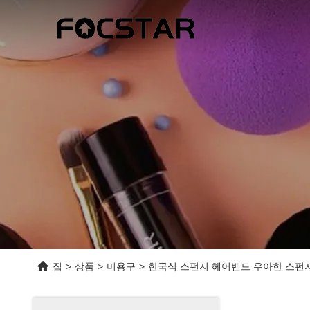
집
>
상품
>
미용구
>
한국식 스펀지 헤어밴드 우아한 스펀지