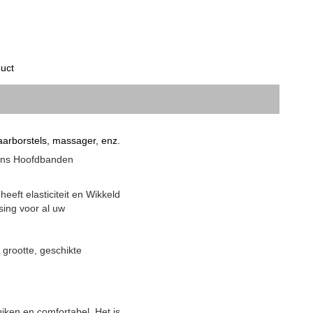
uct
arborstels, massager, enz.
pons Hoofdbanden
eeft elasticiteit en Wikkeld
sing voor al uw
grootte, geschikte
iken en comfortabel. Het is