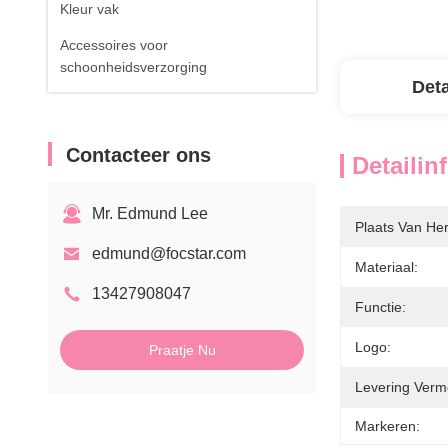
Kleur vak
Accessoires voor
schoonheidsverzorging
Deta
Contacteer ons
Detailin
Mr. Edmund Lee
Plaats Van He
edmund@focstar.com
Materiaal:
13427908047
Functie:
Logo:
Praatje Nu
Levering Verm
Markeren: