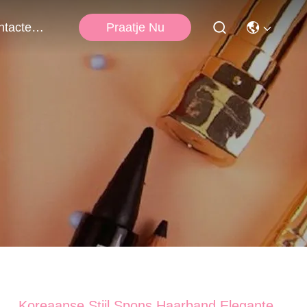
Praatje Nu
Contacteer Ons
Koreaanse Stijl Spons Haarband Elegante