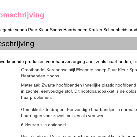
omschrijving
 Elegante snoep Puur Kleur Spons Haarbanden Krullen Schoonheidsprod
schrijving
erkopende producten voor haarverzorging aan, zoals haarbanden, ha
Groothandel Koreaanse stijl Elegante snoep Puur Kleur S
Haarbanden Hoops
Materiaal: Zwarte hoofdbanden Innerlijke plastic hoofdband h
in zachte, eenvoudige stof. Dit hoofdbandpakket is de oplos
haarproblemen.
Gemakkelijk te dragen: Eenvoudige haarbandjes in normale 
haarringen voor zowel meisjes als vrouwen.
6 kleuren zijn optioneel
Beste cadeau: Deze haarcrunchies zijn gemakkelijk te gebru