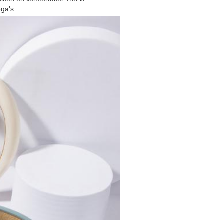
ga's.