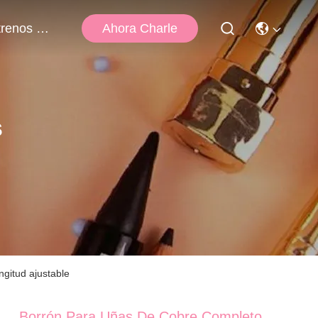
Ahora Charle
Éntrenos En Contacto Con
s
gitud ajustable
Borrón Para Uñas De Cobre Completo