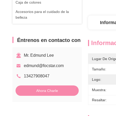
Caja de colores
Accesorios para el cuidado de la
belleza
Inform
Éntrenos en contacto con
Informac
Mr. Edmund Lee
Lugar De Orig
edmund@focstar.com
Tamaño:
13427908047
Logo:
Muestra:
Ahora Charle
Resaltar: