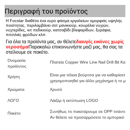
Περιγραφή του προϊόντος
Η Focstar διαθέτει ένα ευρύ φάσμα εργαλείων ομορφιάς υψηλής
ποιότητας, περιλαμβάνει σετ μανικιούρ, κουρέλια νυχιών,
νυχτερίδες, κιτ πεδικιούρ, κατσαβίδι βλεφαρίδων, ξυράφια,
πιτσιλιές φρύδων κλπ.
Για όλα τα προϊόντα μας, αν θέλετε
διαυγές εικόνες χωρίς 
νεροσήμα
Παρακαλώ επικοινωνήστε μαζί μας, θα σας τα 
στείλουμε σε πακέτο.
Ονομασία
Πλατεία Copper Wire Line Nail Drill Bit Καθαρ
προϊόντος
Είναι μια τέλεια βούρτσα για να καθαρίσετ
Χρήση
χρησιμοποιηθεί για άλλο μηχάνημα ή το μέ
Χρώματα
Χρυσό
ΛΟΓΟ
Λάιζερ ή εκτύπωση LOGO
Συνήθως το πακετάρουμε σε OPP τσάντα.
Πακέτο
Αν θέλετε να προσαρμόσετε το εμπορικό σας