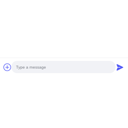
Photo
Video Call
Audio Call