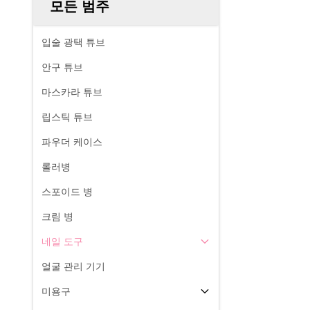
모든 범주
입술 광택 튜브
안구 튜브
마스카라 튜브
립스틱 튜브
파우더 케이스
롤러병
스포이드 병
크림 병
네일 도구
얼굴 관리 기기
미용구