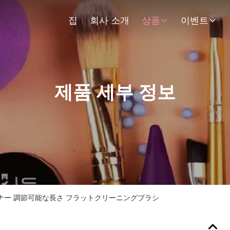
집
회사 소개
상품
이벤트
제품 세부 정보
ー 調節可能な長さ フラットクリーニングブラシ