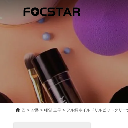
집
>
상품
>
네일 도구
>
フル銅ネイルドリルビットクリーナ