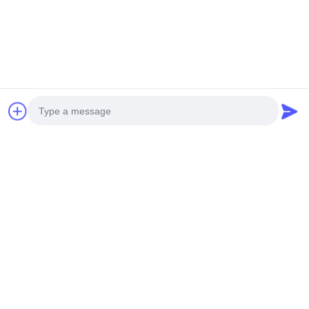
Photo
Video Call
Audio Call