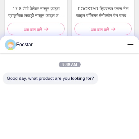
17.8 सेमी पेशेवर नाखून फ़ाइल
FOCSTAR क्रिस्टल ग्लास नेल
प्राकृतिक लकड़ी नाखून फ़ाइल डबल
फाइल पॉलिशर मैनीक्योर पेन पारदर्शी
पक्षीय
रंगीन सिलेंडर
अब बात करें
अब बात करें
Focstar
त्वरित संपर्क
9:49 AM
Good day, what product are you looking for?
पता
दूसरी मंजिल, वानझोंग कमर्शियल प्लाजा, लोंगहुआ जिला, शेन्ज़ेन, गुआंग्डोंग प्रांत,
चीन 518131
टेलीफोन
13427908047
ईमेल
edmund@focstar.com