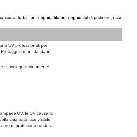
icure, forbici per unghie, file per unghie, kit di pedicure, ricci
ione UV professionali per
a Proteggi le mani dai danni
e e si asciuga rapidamente.
o lampade UV, le UV causano
pelle.chiamata luce visibile
isure di protezione renderà