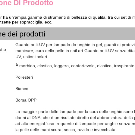
one Di Prodotto
r ha un'ampia gamma di strumenti di bellezza di qualità, tra cui set di man
pinzette per sopracciglia, ecc.
e dei prodotti
Guanto anti-UV per lampada da unghie in gel, guanti di protez
tto
manicure, cura della pelle in nail art Guanto anti-UV senza dit
UV, ustioni solari
È morbido, elastico, leggero, confortevole, elastico, traspirant
Poliesteri
Bianco
Borsa OPP
La maggior parte delle lampade per la cura delle unghie son
danni al DNA, che è un risultato diretto del abbronzatura della 
ad alta energiaL'uso frequente di lampade per unghie senza m
la pelle delle mani scura, secca, ruvida e invecchiata.