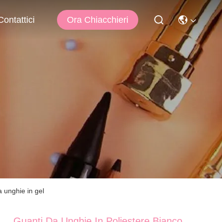
Ora Chiacchieri
Contattici
 unghie in gel
Guanti Da Unghie In Poliestere Bianco