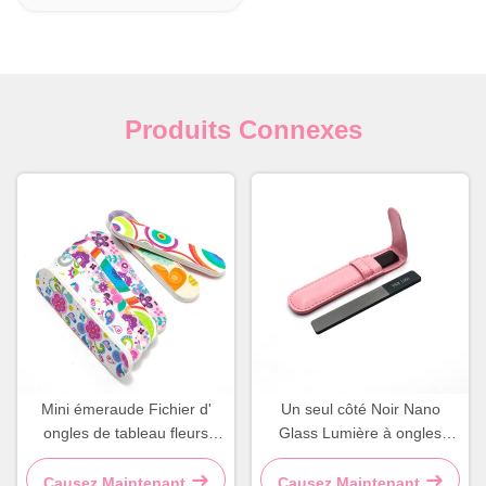
Produits Connexes
Mini émeraude Fichier d'
Un seul côté Noir Nano
ongles de tableau fleurs
Glass Lumière à ongles
colorées féminines Design
Étiquette privée Comprimant
Matériau d' éponge durable
en cristal Avec étui en cuir
Causez Maintenant
Causez Maintenant