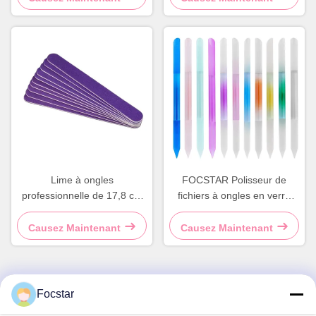
Lime à ongles
FOCSTAR Polisseur de
professionnelle de 17,8 cm
fichiers à ongles en verre
en bois naturel, double face
cristallin stylo de manucure
transparent cylindre coloré
Causez Maintenant
Causez Maintenant
Focstar
Contactez rapidement