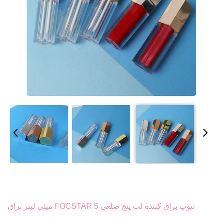
تیوپ براق کننده لب پنج ضلعی FOCSTAR 5 میلی لیتر براق