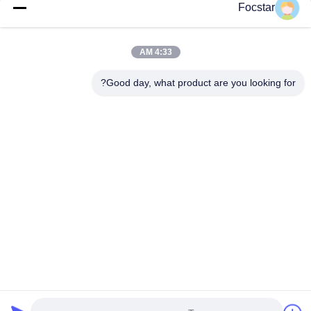
Focstar
تماس سریع
4:33 AM
Good day, what product are you looking for?
آدرس
طبقه دوم، میدان تجاری وانژونگ، منطقه لونگهوا، شنژن، استان
گوانگدونگ، چین 518131
تلفن
13427908047
ایمیل
edmund@focstar.com
سیاست حفظ حریم خصوصی
|
نقشه سایت
| چین کیفیت خوب لوله
براق لب عرضه کننده. حقوق چاپ 2026 Shenzhen Focstar