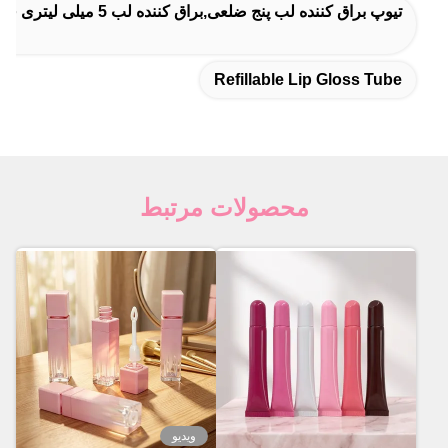
تیوپ براق کننده لب پنج ضلعی,براق کننده لب 5 میلی لیتری فوکستار,تیوپ براق کننده لب فوکستار
Refillable Lip Gloss Tube
محصولات مرتبط
ویدیو