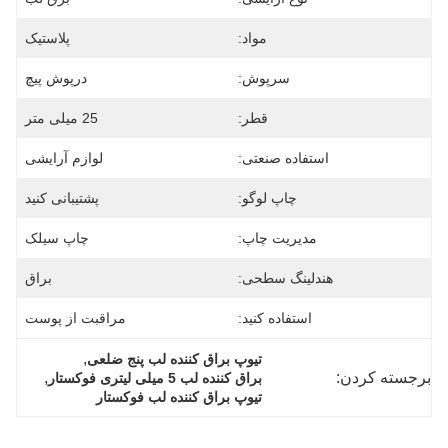
مواد:
پلاستیک
سرپوش:
درپوش پیچ
قطر:
25 میلی متر
استفاده صنعتی:
لوازم آرایشی
چاپ لوگو:
پشتیبانی کنید
مدیریت چاپ:
چاپ سیلک
هندلینگ سطحی:
براق
استفاده کنید:
مراقبت از پوست
, 
تیوپ براق کننده لب پنج ضلعی
برجسته کردن:
, 
براق کننده لب 5 میلی لیتری فوکستار
تیوپ براق کننده لب فوکستار