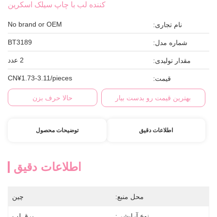
کننده لب با چاپ سیلک اسکرین
No brand or OEM
نام تجاری:
BT3189
شماره مدل:
2 عدد
مقدار تولیدی:
CN¥1.73-3.11/pieces
قیمت:
بهترین قیمت رو بدست بیار
حالا حرف بزن
اطلاعات دقیق
توضیحات محصول
اطلاعات دقیق
محل منبع:
چین
نوع آرایشی:
برق لب