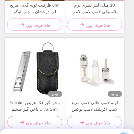
10 میلی لیتر بطری نرم
8ml ظرفیت لوله گلابی مربع
پلاستیکی لامپ لامپ لامپ
لب درخشان با چاپ لوگو
لامپ لامپ
سفارشی و سطح درخشان
حالا حرف بزن
حالا حرف بزن
ویدیو
ویدیو
لوله لامپ خالی لامپ مربع
ناخن گیر فک عریض Focstar
لامپ آکریلیک لامپ لوکس
Ultra Slim ناخن گیر ضخیم
بسته بندی برچسب خصوصی
تاشو برای انگشتان دست
بسته بندی لوازم آرایشی
حالا حرف بزن
حالا حرف بزن