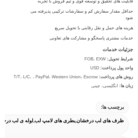
قابلیت های تحقیق و توسعه قوی و تیم فروش با تجربه
حداقل مقدار سفارش کم و سفارشات ترکیبی پذیرفته می
شود
هزینه های حمل و نقل رقابتی با تحویل سریع
خدمات مشتری پاسخگو و مشارکت های تعاونی
جزئیات خدمات
شرایط تحویل:
FOB، EXW
واحد پول پرداخت:
USD
روش های پرداخت:
T/T، L/C، ، PayPal، Western Union، Escrow
زبان ها:
انگلیسی، چینی
برچسب ها:
ظرف های لب درخشان,بطری های لامپ لب,لوله ی لب درخشان