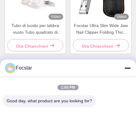
Video
Video
Tubo di lucido per labbra
Focstar Ultra Slim Wide Jaw
vuoto Tubo quadrato di
Nail Clipper Folding Thick
acrilico Luoghi di lusso di
Toenail Cutter per le dita
lucido per labbra Imballaggio
Ora Chiacchieri
Ora Chiacchieri
di cosmetici di etichetta
privata Imballaggio
Focstar
Contatto rapido
1:00 PM
Indirizzo
Good day, what product are you looking for?
2° piano, Wanzhong Commercial Plaza, distretto di
Longhua, Shenzhen, provincia del Guangdong, Cina 518131
Telefono
13427908047