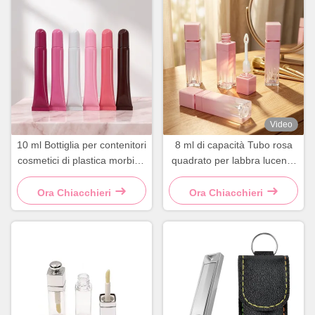
Video
10 ml Bottiglia per contenitori
8 ml di capacità Tubo rosa
cosmetici di plastica morbida
quadrato per labbra lucente
per labbra gloss tubo di
con stampa personalizzata
spremitura
del logo e superficie lucida
Ora Chiacchieri
Ora Chiacchieri