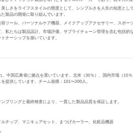
、美しさをライフスタイルの態度として、シンプルさを人生の知恵とし
れた製品の開発に取り組んでいます。
美容ツール、パーソナルケア機器、メイクアップアクセサリー、スポー
て、私たちは製品設計、市場評価、サプライチェーン管理を含む包括的
ートナーシップを築いています。
され、中国広東省に拠点を置いています。北米（30％）、国内市場（10
を提供しています。チーム規模：101〜200人。
サンプリングと最終検査により、一貫した製品品質を保証します。
イルチップ、マニキュアセット、まつげカーラー、化粧品機器
性