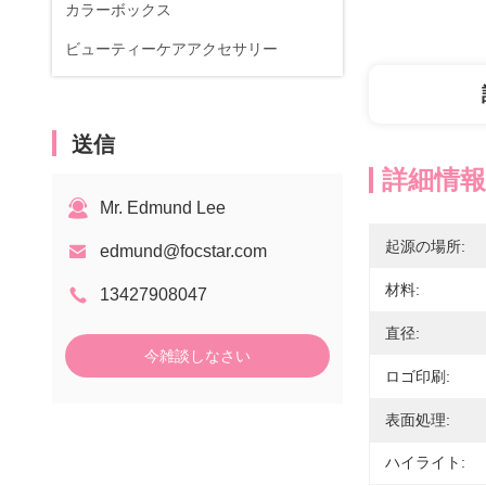
カラーボックス
ビューティーケアアクセサリー
送信
詳細情報
Mr. Edmund Lee
起源の場所:
edmund@focstar.com
材料:
13427908047
直径:
今雑談しなさい
ロゴ印刷:
表面処理:
ハイライト: