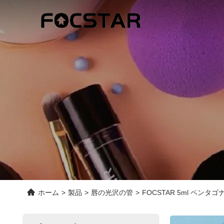
ホーム
>
製品
>
唇の光沢の管
>
FOCSTAR 5ml ペ