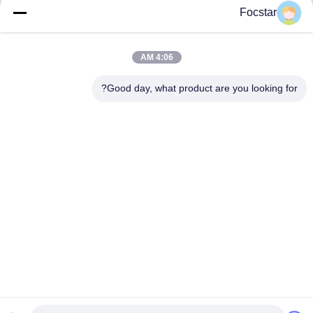
Focstar
تماس سریع
4:06 AM
Good day, what product are you looking for?
آدرس
طبقه دوم، میدان تجاری وانژونگ، منطقه لونگهوا، شنژن، استان
گوانگدونگ، چین 518131
تلفن
13427908047
ایمیل
edmund@focstar.com
سیاست حفظ حریم خصوصی
|
نقشه سایت
| چین کیفیت خوب لوله
براق لب عرضه کننده. حقوق چاپ 2026 Shenzhen Focstar