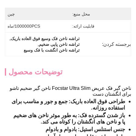
محل منبع:
چین
قابلیت ارائه:
1000000PCS/ماه
, 
تراشه ناخن فک وسیع فوق العاده باریک
برجسته کردن:
, 
تراشه ناخن پایی ضخیم
تراشه ناخن انگشت با فک وسیع
توضیحات محصول
ناخن گیر فک عریض Focstar Ultra Slim ناخن گیر ضخیم تاشو
برای انگشتان دست
طراحی فوق العاده باریک: جمع و جور و مناسب برای
استفاده روزانه.
باز شدن گسترده فک: به طور موثر ناخن های ضخیم
پا و ناخن های انگشتان را کوتاه می کند.
جنس استنلس استیل: بادوام و بادوام