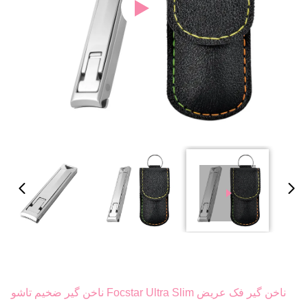
ناخن گیر فک عریض Focstar Ultra Slim ناخن گیر ضخیم تاشو