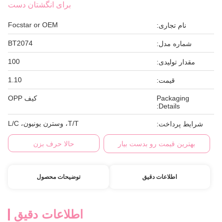
برای انگشتان دست
Focstar or OEM
نام تجاری:
BT2074
شماره مدل:
100
مقدار تولیدی:
1.10
قیمت:
Packaging
کیف OPP
Details:
T/T، وسترن یونیون، L/C
شرایط پرداخت:
بهترین قیمت رو بدست بیار
حالا حرف بزن
اطلاعات دقیق
توضیحات محصول
اطلاعات دقیق