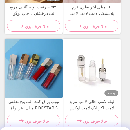
10 میلی لیتر بطری نرم
8ml ظرفیت لوله گلابی مربع
پلاستیکی لامپ لامپ لامپ
لب درخشان با چاپ لوگو
لامپ لامپ
سفارشی و سطح درخشان
حالا حرف بزن
حالا حرف بزن
ویدیو
لوله لامپ خالی لامپ مربع
تیوپ براق کننده لب پنج ضلعی
لامپ آکریلیک لامپ لوکس
FOCSTAR 5 میلی لیتر براق
بسته بندی برچسب خصوصی
کننده لب با چاپ سیلک اسکرین
بسته بندی لوازم آرایشی
حالا حرف بزن
حالا حرف بزن