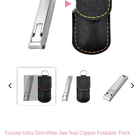
Focstar Ultra Slim Wide Jaw Nail Clipper Foldable Thick