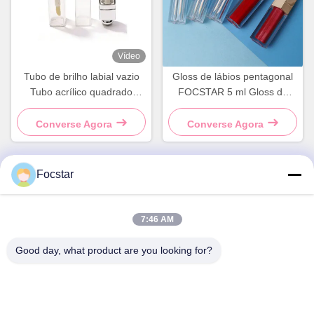
Vídeo
Tubo de brilho labial vazio
Gloss de lábios pentagonal
Tubo acrílico quadrado
FOCSTAR 5 ml Gloss de
Embalagem de brilho labial
lábios com serigrafia
de luxo Embalagem de
Converse Agora
Converse Agora
cosméticos de marca própria
Focstar
Contato rápido
7:46 AM
Endereço
Good day, what product are you looking for?
2o andar, Wanzhong Commercial Plaza, distrito de Longhua,
Shenzhen, província de Guangdong, China 518131
Telefone