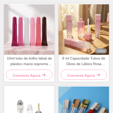
Vídeo
10ml tubo de brilho labial de
8 ml Capacidade Tubos de
plástico macio espreme
Gloss de Lábios Rosa
frasco de recipiente
Quadrados com Impressão
cosmético
de Logotipo Personalizado e
Converse Agora
Converse Agora
Superfície Brilhante