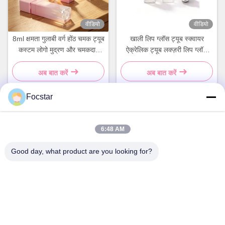
वीडियो
वीडियो
8ml क्षमता गुलाबी वर्ग होंठ चमक ट्यूब
खाली लिप ग्लॉस ट्यूब स्क्वायर
कस्टम लोगो मुद्रण और चमकदार
ऐक्रेलिक ट्यूब लक्ज़री लिप ग्लॉस
सतह के साथ
पैकेजिंग प्राइवेट लेबल कॉस्मेटिक्स
पैकेजिंग
अब बात करें
अब बात करें
Focstar
त्वरित संपर्क
6:48 AM
Good day, what product are you looking for?
पता
दूसरी मंजिल, वानझोंग कमर्शियल प्लाजा, लोंगहुआ जिला, शेन्ज़ेन, गुआंग्डोंग प्रांत,
चीन 518131
टेलीफोन
13427908047