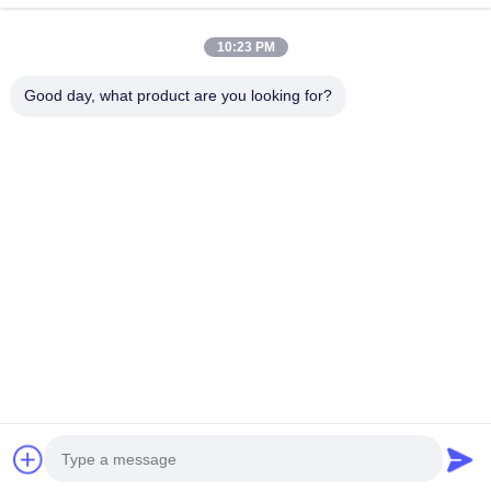
Dirección
10:23 PM
2do Piso, Wanzhong Commercial Plaza, Distrito de
Good day, what product are you looking for?
Longhua, Shenzhen, Provincia de Guangdong, China
518131
Teléfono
13427908047
Email
edmund@focstar.com
Políticas de privacidad
|
Mapa del Sitio
| Buena calidad de
China tubo del lustre del labio Proveedor. © de Copyright 2026
Shenzhen Focstar Technology Co., Ltd. . Todos los derechos
reservados.