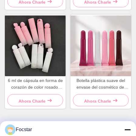
Applicator Syringe Bottle PP
Botella de Crema Cap de
Ahora Charle
Ahora Charle
Packaging for Cosmetic
tornillo para el cuidado del
cabello Crema de ojos
Máscara de barro
Dispensing
6 ml de cápsula en forma de
Botella plástica suave del
corazón de color rosado,
envase del cosmético del
con brillo labial, tubos de
apretón del tubo del lustre
embalaje
del labio 10ml
Ahora Charle
Ahora Charle
Focstar
Contacto rápido