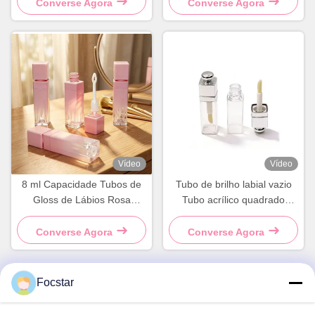
recipiente vazio
cosmético
Converse Agora
Converse Agora
Vídeo
Vídeo
8 ml Capacidade Tubos de
Tubo de brilho labial vazio
Gloss de Lábios Rosa
Tubo acrílico quadrado
Quadrados com Impressão
Embalagem de brilho labial
de Logotipo Personalizado e
de luxo Embalagem de
Converse Agora
Converse Agora
Superfície Brilhante
cosméticos de marca própria
Focstar
Contato rápido