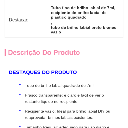
, 
Tubo fino de brilho labial de 7ml
recipiente de brilho labial de 
plástico quadrado
Destacar:
, 
tubo de brilho labial preto branco 
vazio
Descrição Do Produto
DESTAQUES DO PRODUTO
Tubo de brilho labial quadrado de 7ml.
Frasco transparente: é claro e fácil de ver o
restante líquido no recipiente.
Recipiente vazio: Ideal para brilho labial DIY ou
reaproveitar brilhos labiais existentes.
Tamanho Regular: Adequado para uso diário e