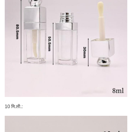
10 मि.ली.: