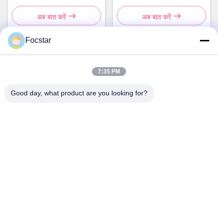
नाखून काटने वाली मशीन
प्रिंटिंग के साथ लिप ग्लॉस
अब बात करें
अब बात करें
Focstar
त्वरित संपर्क
7:35 PM
पता
Good day, what product are you looking for?
दूसरी मंजिल, वानझोंग कमर्शियल प्लाजा, लोंगहुआ जिला, शेन्ज़ेन, गुआंग्डोंग प्रांत,
चीन 518131
टेलीफोन
13427908047
ईमेल
edmund@focstar.com