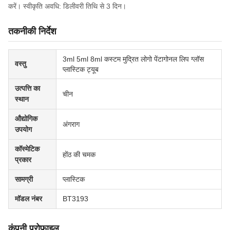
करें। स्वीकृति अवधि: डिलीवरी तिथि से 3 दिन।
तकनीकी निर्देश
3ml 5ml 8ml कस्टम मुद्रित लोगो पेंटागोनल लिप ग्लॉस
वस्तु
प्लास्टिक ट्यूब
उत्पत्ति का
चीन
स्थान
औद्योगिक
अंगराग
उपयोग
कॉस्मेटिक
होंठ की चमक
प्रकार
सामग्री
प्लास्टिक
मॉडल नंबर
BT3193
कंपनी प्रोफाइल