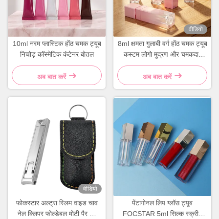
वीडियो
10ml नरम प्लास्टिक होंठ चमक ट्यूब
8ml क्षमता गुलाबी वर्ग होंठ चमक ट्यूब
निचोड़ कॉस्मेटिक कंटेनर बोतल
कस्टम लोगो मुद्रण और चमकदार
सतह के साथ
अब बात करें
अब बात करें
वीडियो
फोकस्टार अल्ट्रा स्लिम वाइड चाव
पेंटागोनल लिप ग्लॉस ट्यूब
नेल क्लिपर फोल्डेबल मोटी पैर की
FOCSTAR 5ml सिल्क स्क्रीन