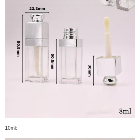
10ml: