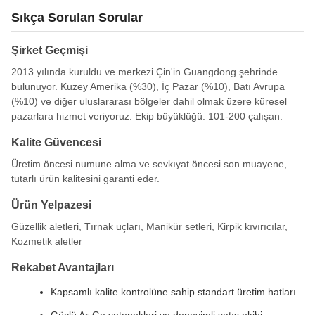
Sıkça Sorulan Sorular
Şirket Geçmişi
2013 yılında kuruldu ve merkezi Çin'in Guangdong şehrinde
bulunuyor. Kuzey Amerika (%30), İç Pazar (%10), Batı Avrupa
(%10) ve diğer uluslararası bölgeler dahil olmak üzere küresel
pazarlara hizmet veriyoruz. Ekip büyüklüğü: 101-200 çalışan.
Kalite Güvencesi
Üretim öncesi numune alma ve sevkıyat öncesi son muayene,
tutarlı ürün kalitesini garanti eder.
Ürün Yelpazesi
Güzellik aletleri, Tırnak uçları, Manikür setleri, Kirpik kıvırıcılar,
Kozmetik aletler
Rekabet Avantajları
Kapsamlı kalite kontrolüne sahip standart üretim hatları
Güçlü Ar-Ge yetenekleri ve deneyimli satış ekibi