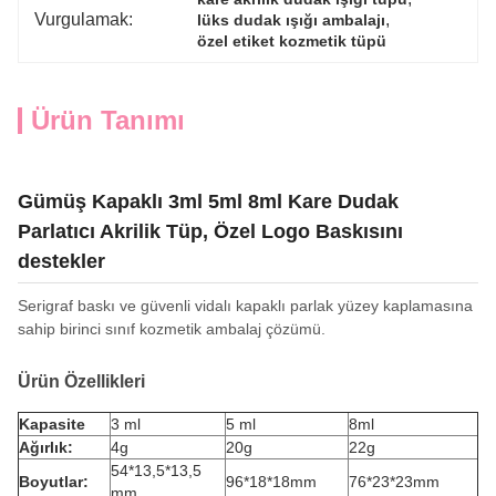
Vurgulamak:
, 
lüks dudak ışığı ambalajı
özel etiket kozmetik tüpü
Ürün Tanımı
Gümüş Kapaklı 3ml 5ml 8ml Kare Dudak
Parlatıcı Akrilik Tüp, Özel Logo Baskısını
destekler
Serigraf baskı ve güvenli vidalı kapaklı parlak yüzey kaplamasına
sahip birinci sınıf kozmetik ambalaj çözümü.
Ürün Özellikleri
Kapasite
3 ml
5 ml
8ml
Ağırlık:
4g
20g
22g
54*13,5*13,5
Boyutlar:
96*18*18mm
76*23*23mm
mm