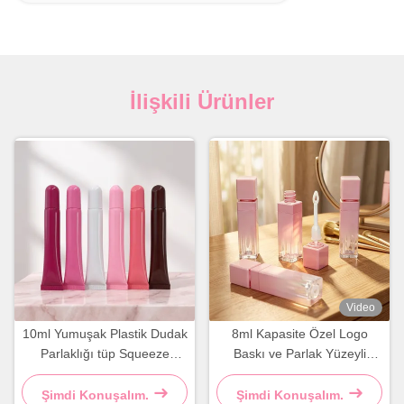
İlişkili Ürünler
Video
10ml Yumuşak Plastik Dudak
8ml Kapasite Özel Logo
Parlaklığı tüp Squeeze
Baskı ve Parlak Yüzeyli
Kozmetik Kaplı Şişe
Pembe Kare Dudak
Parlaklığı tüpü
Şimdi Konuşalım.
Şimdi Konuşalım.