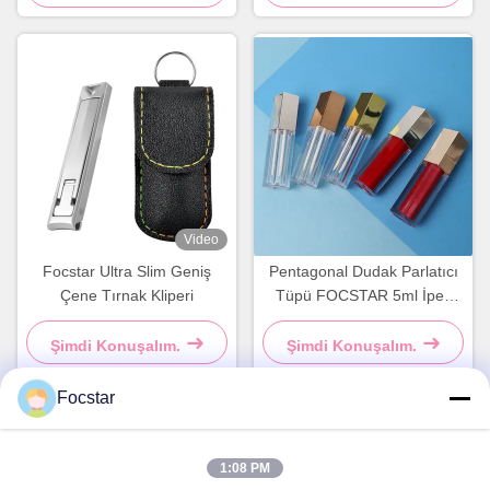
Video
Focstar Ultra Slim Geniş
Pentagonal Dudak Parlatıcı
Çene Tırnak Kliperi
Tüpü FOCSTAR 5ml İpek
Baskılı Dudak Parlatıcısı
Şimdi Konuşalım.
Şimdi Konuşalım.
Focstar
Hızlı iletişim
1:08 PM