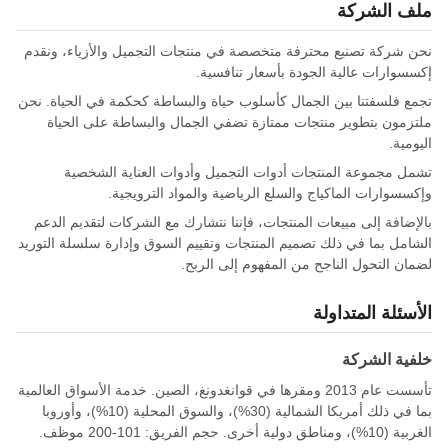
ملف الشركة
نحن شركة تصنيع محترفة متخصصة في منتجات التجميل والأزياء، ونقدم
إكسسوارات عالية الجودة بأسعار تنافسية.
تجمع فلسفتنا بين الجمال كأسلوب حياة والبساطة كحكمة في الحياة. نحن
ملتزمون بتطوير منتجات ممتازة تضفي الجمال والبساطة على الحياة
اليومية.
تشمل مجموعة المنتجات أدوات التجميل وأدوات العناية الشخصية
وإكسسوارات الماكياج والسلع الرياضية والمواد الترويجية.
بالإضافة إلى مبيعات المنتجات، فإننا نتشارك مع الشركات لتقديم الدعم
الشامل بما في ذلك تصميم المنتجات وتقييم السوق وإدارة سلسلة التوريد
لضمان التحول الناجح من المفهوم إلى الربح.
الأسئلة المتداولة
خلفية الشركة
تأسست عام 2013 ومقرها في قوانغدونغ، الصين. خدمة الأسواق العالمية
بما في ذلك أمريكا الشمالية (30%)، والسوق المحلية (10%)، وأوروبا
الغربية (10%)، ومناطق دولية أخرى. حجم الفريق: 101-200 موظف.