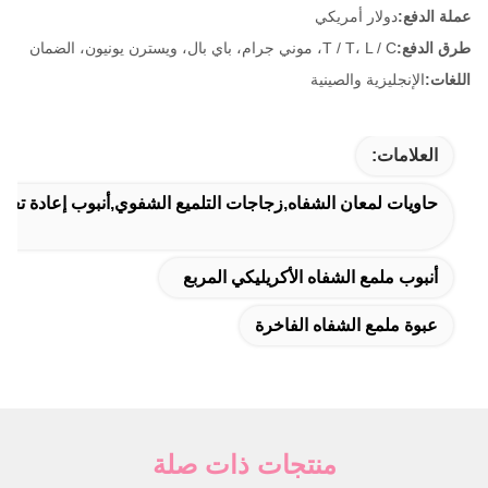
عملة الدفع:
دولار أمريكي
طرق الدفع:
T / T، L / C، موني جرام، باي بال، ويسترن يونيون، الضمان
اللغات:
الإنجليزية والصينية
العلامات:
حاويات لمعان الشفاه,زجاجات التلميع الشفوي,أنبوب إعادة تعبئ
أنبوب ملمع الشفاه الأكريليكي المربع
عبوة ملمع الشفاه الفاخرة
منتجات ذات صلة