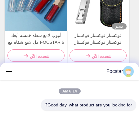
فيديو
فوكستار فوكستار فوكستار
أنبوب لامع شفاه خمسة أبعاد
فوكستار فوكستار فوكستار
FOCSTAR 5 مل لامع شفاه مع
فوكستار فوكستار
طباعة الشاشة الحريرية
نتحدث الآن
نتحدث الآن
Focstar
اتصال سريع
6:14 AM
العنوان
Good day, what product are you looking for?
الطابق الثاني، ساحة وانزونغ التجارية، منطقة لونغهوا، شنتشن،
مقاطعة قوانغدونغ، الصين 518131
الهاتف