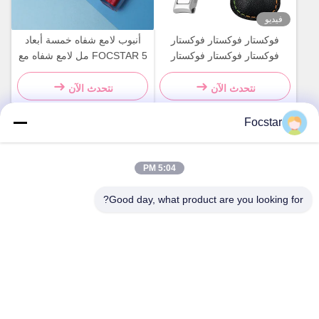
فيديو
فوكستار فوكستار فوكستار
أنبوب لامع شفاه خمسة أبعاد
فوكستار فوكستار فوكستار
FOCSTAR 5 مل لامع شفاه مع
فوكستار فوكستار
طباعة الشاشة الحريرية
نتحدث الآن
نتحدث الآن
Focstar
اتصال سريع
5:04 PM
العنوان
Good day, what product are you looking for?
الطابق الثاني، ساحة وانزونغ التجارية، منطقة لونغهوا، شنتشن،
مقاطعة قوانغدونغ، الصين 518131
الهاتف
13427908047
البريد الإلكتروني