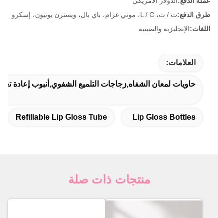
عملة الدفع:
الدولار الأمريكي
طرق الدفع:
ت / ت، L / C، موني غرام، باي بال، ويسترن يونيون، إسكرو
اللغات:
الإنجليزية والصينية
العلامات:
حاويات لمعان الشفاه,زجاجات التلميع الشفوي,أنبوب إعادة تعبئ
Refillable Lip Gloss Tube
Lip Gloss Bottles
منتجات ذات صلة