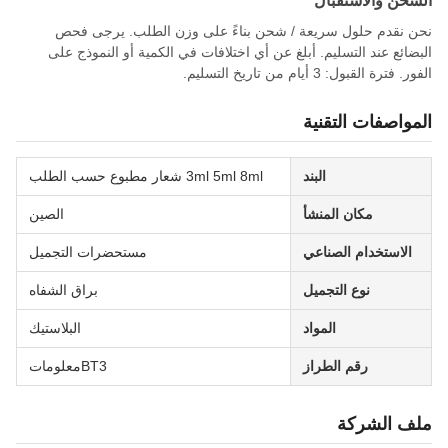
الشحن والاستقبال
نحن نقدم حلول سريعة / شحن بناءً على وزن الطلب. يرجى فحص
البضائع عند التسليم. أبلغ عن أي اختلافات في الكمية أو النموذج على
الفور. فترة القبول: 3 أيام من تاريخ التسليم.
المواصفات التقنية
البند
3ml 5ml 8ml شعار مطبوع حسب الطلب
مكان المنشأ
الصين
الاستخدام الصناعي
مستحضرات التجميل
نوع التجميل
براق الشفاه
المواد
البلاستيك
رقم الطراز
BT3معلومات
ملف الشركة