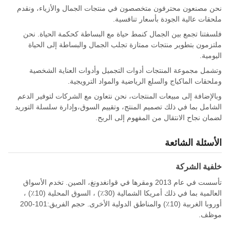
نحن مصنعون محترفون متخصصون في منتجات الجمال والأزياء، ونقدم
ملحقات عالية الجودة بأسعار تنافسية.
فلسفتنا تجمع بين الجمال كنمط حياة مع البساطة كحكمة الحياة. نحن
ملتزمون بتطوير منتجات ممتازة تجلب الجمال والبساطة إلى الحياة
اليومية.
وتشمل مجموعة المنتجات أدوات التجميل وأدوات العناية الشخصية
وملحقات الماكياج والسلع الرياضية والمواد الترويجية.
وبالإضافة إلى مبيعات المنتجات، نحن نتعاون مع الشركات لتوفير الدعم
الشامل بما في ذلك تصميم المنتج، وتقييم السوق،وإدارة سلسلة التوريد
لضمان نجاح الانتقال من المفهوم إلى الربح.
الأسئلة الشائعة
خلفية الشركة
تأسست في عام 2013 ومقرها في قوانغدونغ، الصين. تخدم الأسواق
العالمية بما في ذلك أمريكا الشمالية (30٪) ، السوق المحلية (10٪) ،
أوروبا الغربية (10٪) والمناطق الدولية الأخرى. حجم الفريق:101-200
موظف.