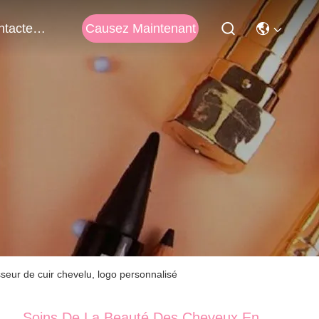
Causez Maintenant
Contactez-Nous
seur de cuir chevelu, logo personnalisé
Soins De La Beauté Des Cheveux En