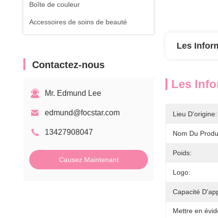
Boîte de couleur
Accessoires de soins de beauté
Les Infor
Contactez-nous
Les Info
Mr. Edmund Lee
edmund@focstar.com
Lieu D'origine:
13427908047
Nom Du Produi
Poids:
Causez Maintenant
Logo:
Capacité D'ap
Mettre en évid