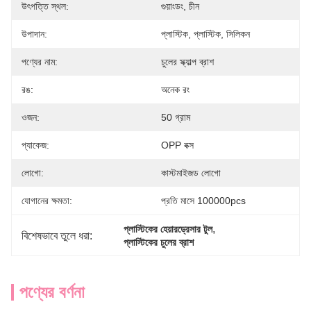
উৎপত্তি স্থল:
গুয়াংডং, চীন
উপাদান:
প্লাস্টিক, প্লাস্টিক, সিলিকন
পণ্যের নাম:
চুলের স্ক্যাল্প ব্রাশ
রঙ:
অনেক রং
ওজন:
50 গ্রাম
প্যাকেজ:
OPP বক্স
লোগো:
কাস্টমাইজড লোগো
যোগানের ক্ষমতা:
প্রতি মাসে 100000pcs
, 
প্লাস্টিকের হেয়ারড্রেসার টুল
বিশেষভাবে তুলে ধরা:
প্লাস্টিকের চুলের ব্রাশ
পণ্যের বর্ণনা