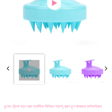
চুলের সৌন্দর্য যত্ন নরম প্লাস্টিক সিলিকন শ্যাম্পু ব্রাশ চুল মাসাজার কাস্টমাইজড