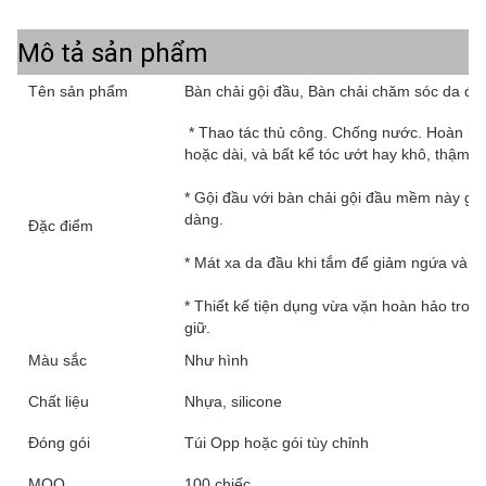
Mô tả sản phẩm
Tên sản phẩm
Bàn chải gội đầu, Bàn chải chăm sóc da đầ
* Thao tác thủ công. Chống nước. Hoàn hảo
hoặc dài, và bất kể tóc ướt hay khô, thậm c
* Gội đầu với bàn chải gội đầu mềm này gi
dàng.
Đặc điểm
* Mát xa da đầu khi tắm để giảm ngứa và l
* Thiết kế tiện dụng vừa vặn hoàn hảo tron
giữ.
Màu sắc
Như hình
Chất liệu
Nhựa, silicone
Đóng gói
Túi Opp hoặc gói tùy chỉnh
MOQ
100 chiếc