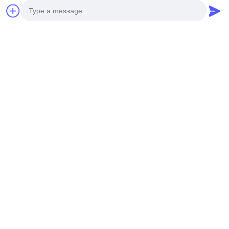
Photo
Video Call
Audio Call