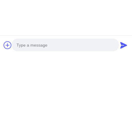
Photo
Video Call
Audio Call
Étiquettes:
Outils De Pédicure Professionnels